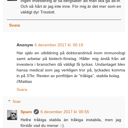
Ingen investering är så bergsäker att man ska gå all-in.
Och så hårt är jag inte inne. För mig är det mer som en
väldigt dyr Trisslott.
Svara
Anonym
6 december 2017 kl. 00:19
Har själv en utbildning på doktorandnivå inom immunologi
samt arbetar på biotech-företag. Håller mig ändå från att
investera i branschen då väldigt få lyckas. Undantaget blev
hansa medical som jag verkligen tror på, lyckades komma
in på 37kr. Resten av portföljen är ”tråkiga”, stabila bolag.
//Mattias
Svara
Svar
Sparo
6 december 2017 kl. 00:55
Hellre tråkiga stabila än tråkiga instabila, men jag
förstår vad du menar :-).