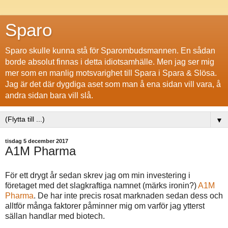
Sparo
Sparo skulle kunna stå för Sparombudsmannen. En sådan
borde absolut finnas i detta idiotsamhälle. Men jag ser mig
mer som en manlig motsvarighet till Spara i Spara & Slösa.
Jag är det där dygdiga aset som man å ena sidan vill vara, å
andra sidan bara vill slå.
▼
tisdag 5 december 2017
A1M Pharma
För ett drygt år sedan skrev jag om min investering i
företaget med det slagkraftiga namnet (märks ironin?)
A1M
Pharma
. De har inte precis rosat marknaden sedan dess och
alltför många faktorer påminner mig om varför jag ytterst
sällan handlar med biotech.