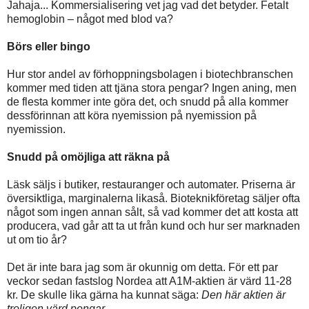
Jahaja... Kommersialisering vet jag vad det betyder. Fetalt
hemoglobin – något med blod va?
Börs eller bingo
Hur stor andel av förhoppningsbolagen i biotechbranschen
kommer med tiden att tjäna stora pengar? Ingen aning, men
de flesta kommer inte göra det, och snudd på alla kommer
dessförinnan att köra nyemission på nyemission på
nyemission.
Snudd på omöjliga att räkna på
Läsk säljs i butiker, restauranger och automater. Priserna är
översiktliga, marginalerna likaså. Bioteknikföretag säljer ofta
något som ingen annan sålt, så vad kommer det att kosta att
producera, vad går att ta ut från kund och hur ser marknaden
ut om tio år?
Det är inte bara jag som är okunnig om detta. För ett par
veckor sedan fastslog Nordea att A1M-aktien är värd 11-28
kr. De skulle lika gärna ha kunnat säga:
Den här aktien är
troligen värd pengar
.